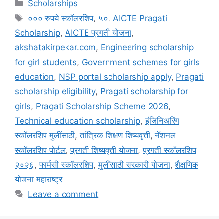
Categories
Scholarships
Tags
००० रुपये स्कॉलरशिप
,
५०
,
AICTE Pragati
Scholarship
,
AICTE प्रगती योजना
,
akshatakirpekar.com
,
Engineering scholarship
for girl students
,
Government schemes for girls
education
,
NSP portal scholarship apply
,
Pragati
scholarship eligibility
,
Pragati scholarship for
girls
,
Pragati Scholarship Scheme 2026
,
Technical education scholarship
,
इंजिनिअरिंग
स्कॉलरशिप मुलींसाठी
,
तांत्रिक शिक्षण शिष्यवृत्ती
,
नॅशनल
स्कॉलरशिप पोर्टल
,
प्रगती शिष्यवृत्ती योजना
,
प्रगती स्कॉलरशिप
२०२६
,
फार्मसी स्कॉलरशिप
,
मुलींसाठी सरकारी योजना
,
शैक्षणिक
योजना महाराष्ट्र
Leave a comment