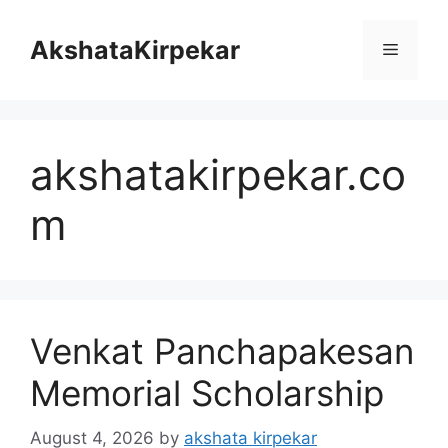
Skip
to
AkshataKirpekar
Menu
content
akshatakirpekar.co
m
Venkat Panchapakesan
Memorial Scholarship
August 4, 2026
by
akshata kirpekar