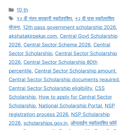
Categories
10 th
Tags
१२ वी नंतर सरकारी स्कॉलरशिप
,
१२ वी पास स्कॉलरशिप
योजना
,
12th pass government scholarship 2026
,
akshatakirpekar.com
,
Central Govt Scholarship
2026
,
Central Sector Scheme 2026
,
Central
Sector Scholarship
,
Central Sector Scholarship
2026
,
Central Sector Scholarship 80th
percentile
,
Central Sector Scholarship amount
,
Central Sector Scholarship documents required
,
Central Sector Scholarship eligibility
,
CSS
Scholarship
,
How to apply for Central Sector
Scholarship
,
National Scholarship Portal
,
NSP
registration process 2026
,
NSP Scholarship
2026
,
scholarships.gov.in
,
ऑनलाईन स्कॉलरशिप फॉर्म