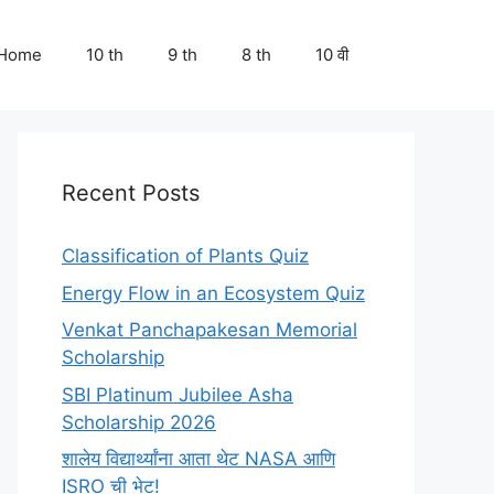
Home
10 th
9 th
8 th
10 वी
Recent Posts
Classification of Plants Quiz
Energy Flow in an Ecosystem Quiz
Venkat Panchapakesan Memorial
Scholarship
SBI Platinum Jubilee Asha
Scholarship 2026
शालेय विद्यार्थ्यांना आता थेट NASA आणि
ISRO ची भेट!