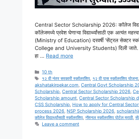
Central Sector Scholarship 2026: कॉलेज विद्यार्थ्यांस
कॉलेजमध्ये प्रवेश घेणाऱ्या विद्यार्थ्यांसाठी एक अत्यंत मह
(Ministry of Education) दरवर्षी ‘सेंट्रल सेक्ट
College and University Students) दिली जाते. पैशांच्या
हा …
Read more
Categories
10 th
Tags
१२ वी नंतर सरकारी स्कॉलरशिप
,
१२ वी पास स्कॉलरशिप योजना
akshatakirpekar.com
,
Central Govt Scholarship 
Scholarship
,
Central Sector Scholarship 2026
,
Ce
Scholarship amount
,
Central Sector Scholarship 
CSS Scholarship
,
How to apply for Central Sector
process 2026
,
NSP Scholarship 2026
,
scholarshi
कॉलेज विद्यार्थ्यांसाठी स्कॉलरशिप
,
नॅशनल स्कॉलरशिप पोर्टल मराठी
,
से
Leave a comment