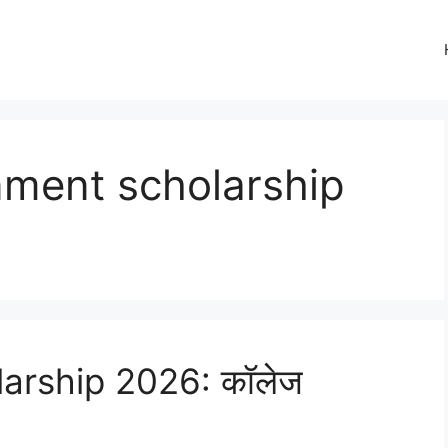
nment scholarship
larship 2026: कॉलेज