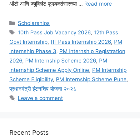
ऑटो आणि ज्युबिलंट फूडवर्क्ससारख्या …
Read more
Categories
Scholarships
Tags
10th Pass Job Vacancy 2026
,
12th Pass
Govt Internship
,
ITI Pass Internship 2026
,
PM
Internship Phase 3
,
PM Internship Registration
2026
,
PM Internship Scheme 2026
,
PM
Internship Scheme Apply Online
,
PM Internship
Scheme Eligibility
,
PM Internship Scheme Pune
,
प्रधानमंत्री इंटर्नशिप योजना २०२६
Leave a comment
Recent Posts