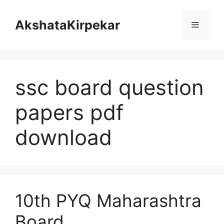
Skip
to
AkshataKirpekar
Menu
content
ssc board question
papers pdf
download
10th PYQ Maharashtra
Board