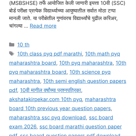
(MSBSHSE) तर्फे आयोजित केली जाणारी इयत्ता 10वी (SSC)
बोर्ड परीक्षा प्रत्येक विद्यार्थ्याच्या आयुष्यातील सर्वात मोठा टप्पा
मानली जाते. या परीक्षेतील गुणांवरच विद्यार्थ्यांचे पुढील करिअर,
चांगल्या …
Read more
Categories
10 th
Tags
10th class pyq pdf marathi
,
10th math pyq
maharashtra board
,
10th pyq maharashtra
,
10th
pyq maharashtra board
,
10th science pyq
maharashtra
,
10th semi english question papers
pdf
,
10वी मागील वर्षांच्या प्रश्नपत्रिका
,
akshatakirpekar.com 10th pyq
,
maharashtra
board 10th previous year question papers
,
maharashtra ssc pyq download
,
ssc board
exam 2026
,
ssc board marathi question paper
pdf
,
ssc board question papers pdf download