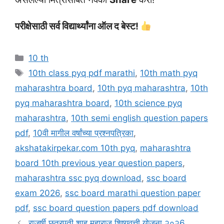
परीक्षेसाठी सर्व विद्यार्थ्यांना ऑल द बेस्ट!
Categories
10 th
Tags
10th class pyq pdf marathi
,
10th math pyq
maharashtra board
,
10th pyq maharashtra
,
10th
pyq maharashtra board
,
10th science pyq
maharashtra
,
10th semi english question papers
pdf
,
10वी मागील वर्षांच्या प्रश्नपत्रिका
,
akshatakirpekar.com 10th pyq
,
maharashtra
board 10th previous year question papers
,
maharashtra ssc pyq download
,
ssc board
exam 2026
,
ssc board marathi question paper
pdf
,
ssc board question papers pdf download
राजर्षी छत्रपती शाहू महाराज शिष्यवृत्ती योजना २०२6