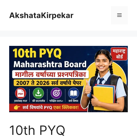
Skip
to
AkshataKirpekar
Menu
content
10th PYQ