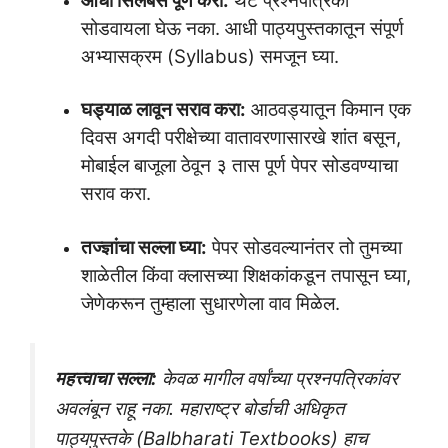
आधी सिलॅबस पूर्ण करा:
थेट प्रश्नपत्रिका
सोडवायला घेऊ नका. आधी पाठ्यपुस्तकातून संपूर्ण
अभ्यासक्रम (Syllabus) समजून घ्या.
घड्याळ लावून सराव करा:
आठवड्यातून किमान एक
दिवस अगदी परीक्षेच्या वातावरणासारखे शांत बसून,
मोबाईल बाजूला ठेवून ३ तास पूर्ण पेपर सोडवण्याचा
सराव करा.
तज्ज्ञांचा सल्ला घ्या:
पेपर सोडवल्यानंतर तो तुमच्या
शाळेतील किंवा क्लासच्या शिक्षकांकडून तपासून घ्या,
जेणेकरून तुम्हाला सुधारणेला वाव मिळेल.
महत्त्वाचा सल्ला:
केवळ मागील वर्षांच्या प्रश्नपत्रिकांवर
अवलंबून राहू नका. महाराष्ट्र बोर्डाची अधिकृत
पाठ्यपुस्तके (Balbharati Textbooks) हाच