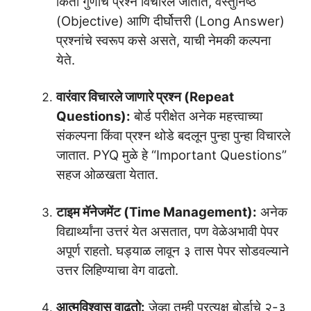
किती गुणांचे प्रश्न विचारले जातात, वस्तुनिष्ठ
(Objective) आणि दीर्घोत्तरी (Long Answer)
प्रश्नांचे स्वरूप कसे असते, याची नेमकी कल्पना
येते.
वारंवार विचारले जाणारे प्रश्न (Repeat
Questions):
बोर्ड परीक्षेत अनेक महत्त्वाच्या
संकल्पना किंवा प्रश्न थोडे बदलून पुन्हा पुन्हा विचारले
जातात. PYQ मुळे हे “Important Questions”
सहज ओळखता येतात.
टाइम मॅनेजमेंट (Time Management):
अनेक
विद्यार्थ्यांना उत्तरं येत असतात, पण वेळेअभावी पेपर
अपूर्ण राहतो. घड्याळ लावून ३ तास पेपर सोडवल्याने
उत्तर लिहिण्याचा वेग वाढतो.
आत्मविश्वास वाढतो:
जेव्हा तुम्ही प्रत्यक्ष बोर्डाचे २-३